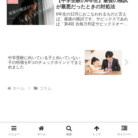
【中学受験の6年生】最後の模試
コラム
いて、「こんなミスをして...
が最悪だったときの対処法
6年生の12月におこなわれるものと言え
ば、最後の模試です。サピックスであれ
ば「第4回 合格力判定サピックスオープ
ン」、四谷大塚であれば「第6回 合不合
判定テスト」がこれにあたります。当然
のことながら、受験生は全力でこのテス
トに臨みます。私た...
中学受験に向いている子と向いていない
子の特徴を8つのチェックポイントでまと
めました
ホーム
コラム
メニュー
ホーム
検索
トップ
サイドバー