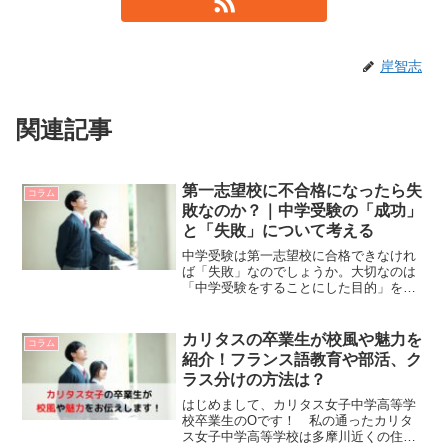
岸智志
関連記事
第一志望校に不合格になったら失
コラム
敗なのか？｜中学受験の「成功」
と「失敗」について考える
中学受験は第一志望校に合格できなけれ
ば「失敗」なのでしょうか。大切なのは
「中学受験をすることにした目的」を見
失わないことです。受験生の長い人生に
プラスになるよう、なにが「成功」でな
にが「失敗」なのかをしっかり定義して
カリタスの卒業生が校風や魅力を
コラム
おきましょう。
紹介！フランス語教育や部活、ク
ラス分けの方法は？
はじめまして、カリタス女子中学高等学
校卒業生のOです！ 私の通ったカリタ
ス女子中学高等学校は多摩川近くの住宅