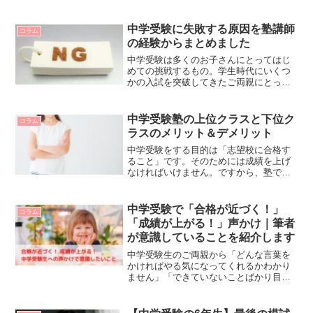
街にある中高一貫の女子校です。今回は
カリタス女子中学高等学校に6年間通った
感想を皆さんにお伝えしようと思いま
中学受験に失敗する原因を塾講師
コラム
す！数学と英語は成績順で...
の経験からまとめました
中学受験は多くのお子さんにとってはじ
めての挑戦するもの。学生時代にいくつ
かの入試を突破してきたご両親にとって
も、親として受験に臨むのはほとんどの
場合はじめての経験だと思います。中学
受験はほとんどの親子にとってはじめて
中学受験塾の上位クラスと下位ク
コラム
のもの。しかし、その成否...
ラスのメリット＆デメリット
中学受験をする目的は「志望校に合格す
ること」です。そのためには成績を上げ
なければいけません。ですから、塾で上
位クラスを目指すのは当然のことだと言
えます。でも、本当に塾でクラスを上げ
ることだけが正しいのでしょうか。実
中学受験で「合格が近づく！」
コラム
は、上位クラスにいることに...
「成績が上がる！」声かけ｜筆者
が意識していることを紹介します
中学受験生のご両親から「どんな言葉を
かければやる気になってくれるかわかり
ません」「できていないことばかり目に
ついてしまって、つい怒ってしまうんで
す」と相談されることはよくあります。
おそらくお子様の様子や試験結果を見て